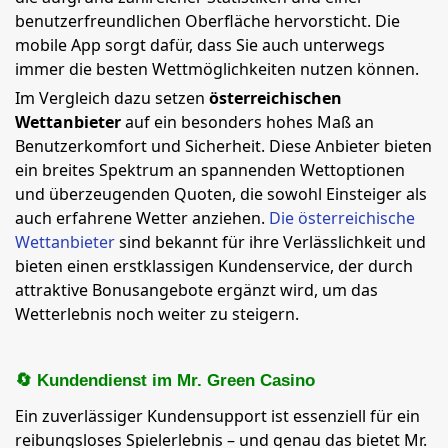
benutzerfreundlichen Oberfläche hervorsticht. Die
mobile App sorgt dafür, dass Sie auch unterwegs
immer die besten Wettmöglichkeiten nutzen können.
Im Vergleich dazu setzen
österreichischen
Wettanbieter
auf ein besonders hohes Maß an
Benutzerkomfort und Sicherheit. Diese Anbieter bieten
ein breites Spektrum an spannenden Wettoptionen
und überzeugenden Quoten, die sowohl Einsteiger als
auch erfahrene Wetter anziehen.
Die österreichische
Wettanbieter
sind bekannt für ihre Verlässlichkeit und
bieten einen erstklassigen Kundenservice, der durch
attraktive Bonusangebote ergänzt wird, um das
Wetterlebnis noch weiter zu steigern.
🔄 Kundendienst im Mr. Green Casino
Ein zuverlässiger Kundensupport ist essenziell für ein
reibungsloses Spielerlebnis – und genau das bietet Mr.