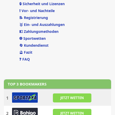
🔒 Sicherheit und Lizenzen
❗ Vor- und Nachteile
📝 Registrierung
🥇 Ein- und Auszahlungen
💵 Zahlungsmethoden
⚽ Sportwetten
🔄 Kundendienst
🔮 Fazit
❓ FAQ
TOP 3 BOOKMAKERS
1
JETZT WETTEN
2
JETZT WETTEN