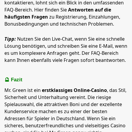
kontaktieren, lohnt sich ein Blick in den umfassenden
FAQ-Bereich. Hier finden Sie
Antworten auf die
häufigsten Fragen
zu Registrierung, Einzahlungen,
Bonusbedingungen und technischen Problemen.
Tipp:
Nutzen Sie den Live-Chat, wenn Sie eine schnelle
Lösung benötigen, und schreiben Sie eine E-Mail, wenn
es um komplexere Anfragen geht. Der FAQ-Bereich
kann Ihnen ebenfalls viele Fragen sofort beantworten.
🔮 Fazit
Mr. Green ist ein
erstklassiges Online-Casino
, das Stil,
Sicherheit und Unterhaltung vereint. Die riesige
Spielauswahl, die attraktiven Boni und der exzellente
Kundenservice machen es zu einer der besten
Adressen für Spieler in Deutschland. Wenn Sie ein
sicheres, benutzerfreundliches und vielseitiges Casino