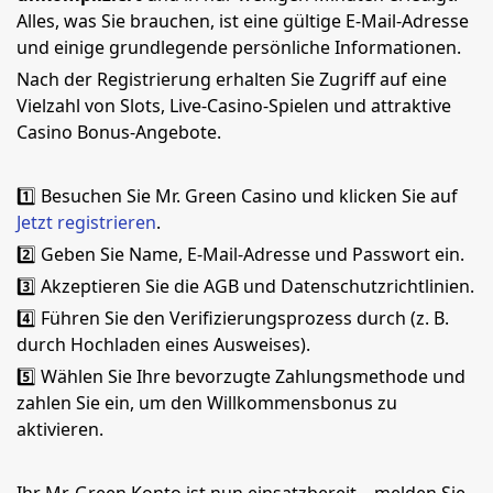
Alles, was Sie brauchen, ist eine gültige E-Mail-Adresse
und einige grundlegende persönliche Informationen.
Nach der Registrierung erhalten Sie Zugriff auf eine
Vielzahl von Slots, Live-Casino-Spielen und attraktive
Casino Bonus-Angebote.
1️⃣ Besuchen Sie Mr. Green Casino und klicken Sie auf
Jetzt registrieren
.
2️⃣ Geben Sie Name, E-Mail-Adresse und Passwort ein.
3️⃣ Akzeptieren Sie die AGB und Datenschutzrichtlinien.
4️⃣ Führen Sie den Verifizierungsprozess durch (z. B.
durch Hochladen eines Ausweises).
5️⃣ Wählen Sie Ihre bevorzugte Zahlungsmethode und
zahlen Sie ein, um den Willkommensbonus zu
aktivieren.