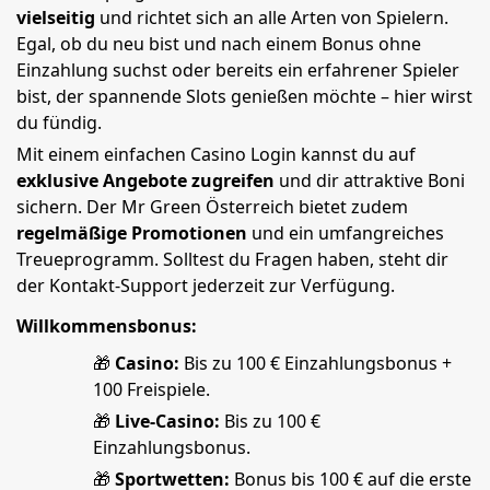
vielseitig
und richtet sich an alle Arten von Spielern.
Egal, ob du neu bist und nach einem Bonus ohne
Einzahlung suchst oder bereits ein erfahrener Spieler
bist, der spannende Slots genießen möchte – hier wirst
du fündig.
Mit einem einfachen Casino Login kannst du auf
exklusive Angebote zugreifen
und dir attraktive Boni
sichern. Der Mr Green Österreich bietet zudem
regelmäßige Promotionen
und ein umfangreiches
Treueprogramm. Solltest du Fragen haben, steht dir
der Kontakt-Support jederzeit zur Verfügung.
Willkommensbonus:
🎁
Casino:
Bis zu 100 € Einzahlungsbonus +
100 Freispiele.
🎁
Live-Casino:
Bis zu 100 €
Einzahlungsbonus.
🎁
Sportwetten:
Bonus bis 100 € auf die erste